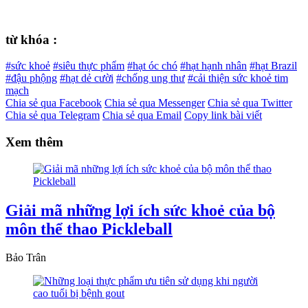
từ khóa :
#sức khoẻ
#siêu thực phẩm
#hạt óc chó
#hạt hạnh nhân
#hạt Brazil
#đậu phộng
#hạt dẻ cười
#chống ung thư
#cải thiện sức khoẻ tim
mạch
Chia sẻ qua Facebook
Chia sẻ qua Messenger
Chia sẻ qua Twitter
Chia sẻ qua Telegram
Chia sẻ qua Email
Copy link bài viết
Xem thêm
Giải mã những lợi ích sức khoẻ của bộ
môn thể thao Pickleball
Bảo Trân