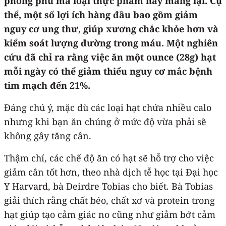
phong phú mà loại thực phẩm này mang lại. Cụ
thể, một số lợi ích hàng đầu bao gồm giảm
nguy cơ ung thư, giúp xương chắc khỏe hơn và
kiểm soát lượng đường trong máu. Một nghiên
cứu đã chỉ ra rằng việc ăn một ounce (28g) hạt
mỗi ngày có thể giảm thiểu nguy cơ mắc bệnh
tim mạch đến 21%.
Đáng chú ý, mặc dù các loại hạt chứa nhiều calo
nhưng khi bạn ăn chúng ở mức độ vừa phải sẽ
không gây tăng cân.
Thậm chí, các chế độ ăn có hạt sẽ hỗ trợ cho việc
giảm cân tốt hơn, theo nhà dịch tễ học tại Đại học
Y Harvard, bà Deirdre Tobias cho biết. Bà Tobias
giải thích rằng chất béo, chất xơ và protein trong
hạt giúp tạo cảm giác no cũng như giảm bớt cảm