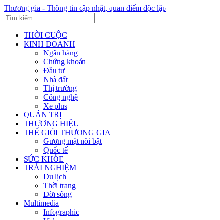
Thương gia - Thông tin cập nhật, quan điểm độc lập
THỜI CUỘC
KINH DOANH
Ngân hàng
Chứng khoán
Đầu tư
Nhà đất
Thị trường
Công nghệ
Xe plus
QUẢN TRỊ
THƯƠNG HIỆU
THẾ GIỚI THƯƠNG GIA
Gương mặt nổi bật
Quốc tế
SỨC KHỎE
TRẢI NGHIỆM
Du lịch
Thời trang
Đời sống
Multimedia
Infographic