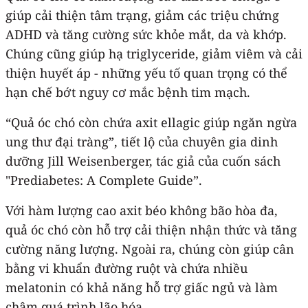
giúp cải thiện tâm trạng, giảm các triệu chứng
ADHD và tăng cường sức khỏe mắt, da và khớp.
Chúng cũng giúp hạ triglyceride, giảm viêm và cải
thiện huyết áp - những yếu tố quan trọng có thể
hạn chế bớt nguy cơ mắc bệnh tim mạch.
“Quả óc chó còn chứa axit ellagic giúp ngăn ngừa
ung thư đại tràng”, tiết lộ của chuyên gia dinh
dưỡng Jill Weisenberger, tác giả của cuốn sách
"Prediabetes: A Complete Guide”.
Với hàm lượng cao axit béo không bão hòa đa,
quả óc chó còn hỗ trợ cải thiện nhận thức và tăng
cường năng lượng. Ngoài ra, chúng còn giúp cân
bằng vi khuẩn đường ruột và chứa nhiều
melatonin có khả năng hỗ trợ giấc ngủ và làm
chậm quá trình lão hóa.