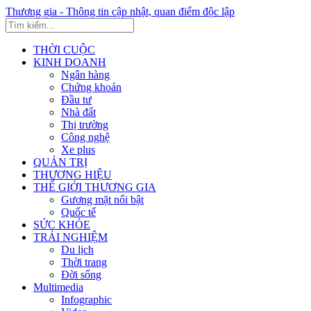
Thương gia - Thông tin cập nhật, quan điểm độc lập
THỜI CUỘC
KINH DOANH
Ngân hàng
Chứng khoán
Đầu tư
Nhà đất
Thị trường
Công nghệ
Xe plus
QUẢN TRỊ
THƯƠNG HIỆU
THẾ GIỚI THƯƠNG GIA
Gương mặt nổi bật
Quốc tế
SỨC KHỎE
TRẢI NGHIỆM
Du lịch
Thời trang
Đời sống
Multimedia
Infographic