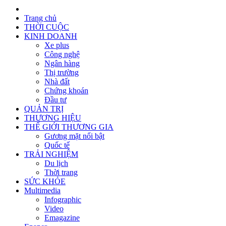
Trang chủ
THỜI CUỘC
KINH DOANH
Xe plus
Công nghệ
Ngân hàng
Thị trường
Nhà đất
Chứng khoán
Đầu tư
QUẢN TRỊ
THƯƠNG HIỆU
THẾ GIỚI THƯƠNG GIA
Gương mặt nổi bật
Quốc tế
TRẢI NGHIỆM
Du lịch
Thời trang
SỨC KHỎE
Multimedia
Infographic
Video
Emagazine