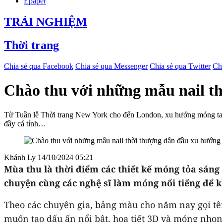
Epaper
TRẢI NGHIỆM
Thời trang
Chia sẻ qua Facebook
Chia sẻ qua Messenger
Chia sẻ qua Twitter
Ch
Chào thu với những mẫu nail t
Từ Tuần lễ Thời trang New York cho đến London, xu hướng móng tay 
đầy cá tính…
Khánh Ly
14/10/2024 05:21
Mùa thu là thời điểm các thiết kế móng tỏa sáng
chuyện cùng các nghệ sĩ làm móng nổi tiếng để
Theo các chuyên gia, bảng màu cho năm nay gọi t
muốn tạo dấu ấn nổi bật, hoạ tiết 3D và móng nhọn 