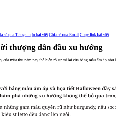
ia sẻ qua Telegram
In bài viết
Chia sẻ qua Email
Copy link bài viết
hời thượng dẫn đầu xu hướng
của mùa thu năm nay thể hiện rõ sự trở lại của bảng màu ấm áp như 
 với bảng màu ấm áp và họa tiết Halloween đầy sá
 khám phá những xu hướng không thể bỏ qua tron
ên những gam màu quyến rũ như burgundy, nâu socol
kiểu stiletto đều đang lên ngôi.