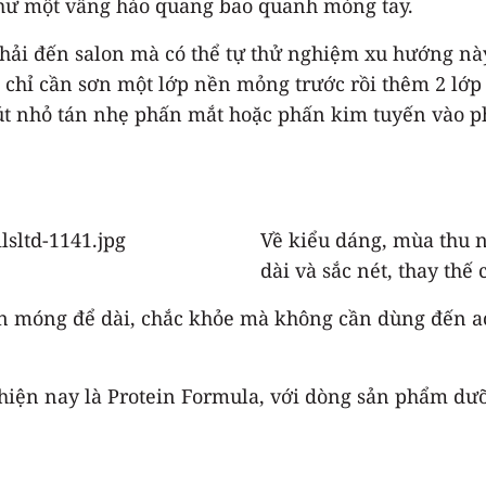
hư một vầng hào quang bao quanh móng tay.
ải đến salon mà có thể tự thử nghiệm xu hướng này
n chỉ cần sơn một lớp nền mỏng trước rồi thêm 2 lớ
mút nhỏ tán nhẹ phấn mắt hoặc phấn kim tuyến vào 
Về kiểu dáng, mùa thu 
dài và sắc nét, thay th
 móng để dài, chắc khỏe mà không cần dùng đến a
 hiện nay là Protein Formula, với dòng sản phẩm d