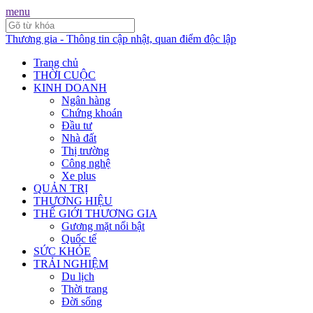
menu
Thương gia - Thông tin cập nhật, quan điểm độc lập
Trang chủ
THỜI CUỘC
KINH DOANH
Ngân hàng
Chứng khoán
Đầu tư
Nhà đất
Thị trường
Công nghệ
Xe plus
QUẢN TRỊ
THƯƠNG HIỆU
THẾ GIỚI THƯƠNG GIA
Gương mặt nổi bật
Quốc tế
SỨC KHỎE
TRẢI NGHIỆM
Du lịch
Thời trang
Đời sống