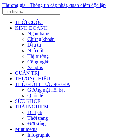
Thương gia - Thông tin cập nhật, quan điểm độc lập
THỜI CUỘC
KINH DOANH
Ngân hàng
Chứng khoán
Đầu tư
Nhà đất
Thị trường
Công nghệ
Xe plus
QUẢN TRỊ
THƯƠNG HIỆU
THẾ GIỚI THƯƠNG GIA
Gương mặt nổi bật
Quốc tế
SỨC KHỎE
TRẢI NGHIỆM
Du lịch
Thời trang
Đời sống
Multimedia
Infographic