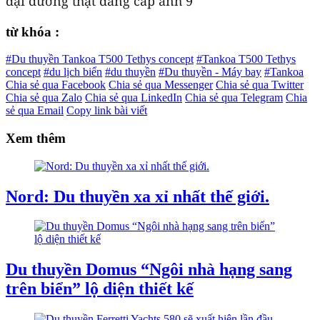
từ khóa :
#Du thuyền Tankoa T500 Tethys concept
#Tankoa T500 Tethys
concept
#du lịch biển
#du thuyền
#Du thuyền - Máy bay
#Tankoa
Chia sẻ qua Facebook
Chia sẻ qua Messenger
Chia sẻ qua Twitter
Chia sẻ qua Zalo
Chia sẻ qua LinkedIn
Chia sẻ qua Telegram
Chia
sẻ qua Email
Copy link bài viết
Xem thêm
Nord: Du thuyền xa xỉ nhất thế giới.
Du thuyền Domus “Ngôi nhà hạng sang
trên biển” lộ diện thiết kế