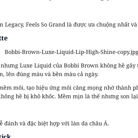
Legacy, Feels So Grand là được ưa chuộng nhất và c
tte
nhưng Luxe Liquid của Bobbi Brown không hề gây th
ịn, lên đúng màu và bền màu cả ngày.
g mềm môi, tạo hiệu ứng môi căng mọng nhờ thành ph
 không hề bị khô khốc. Mềm mịn là thế nhưng son lạ
 đánh và đặc biệt hợp với làn da châu Á.
tick