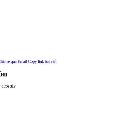
hia sẻ qua Email
Copy link bài viết
đón
 dưới đây.