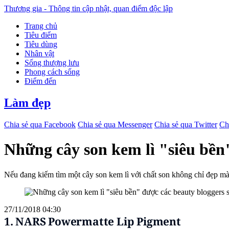
Thương gia - Thông tin cập nhật, quan điểm độc lập
Trang chủ
Tiêu điểm
Tiêu dùng
Nhân vật
Sống thượng lưu
Phong cách sống
Điểm đến
Làm đẹp
Chia sẻ qua Facebook
Chia sẻ qua Messenger
Chia sẻ qua Twitter
Ch
Những cây son kem lì "siêu bền
Nếu đang kiếm tìm một cây son kem lì với chất son không chỉ đẹp mà 
27/11/2018 04:30
1. NARS Powermatte Lip Pigment