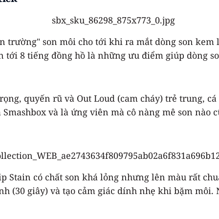
 trường" son môi cho tới khi ra mắt dòng son kem l
lên tới 8 tiếng đồng hồ là những ưu điểm giúp dòng 
 trọng, quyến rũ và Out Loud (cam cháy) trẻ trung, 
của Smashbox và là ứng viên mà cô nàng mê son nào 
p Stain có chất son khá lỏng nhưng lên màu rất chu
h (30 giây) và tạo cảm giác dính nhẹ khi bặm môi. 