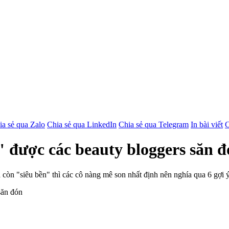
ia sẻ qua Zalo
Chia sẻ qua LinkedIn
Chia sẻ qua Telegram
In bài viết
C
" được các beauty bloggers săn 
còn "siêu bền" thì các cô nàng mê son nhất định nên nghía qua 6 gợi ý