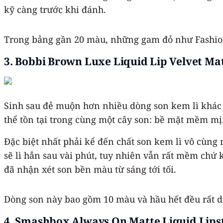
kỹ càng trước khi đánh.
Trong bảng gần 20 màu, những gam đỏ như Fashion 
3. Bobbi Brown Luxe Liquid Lip Velvet Ma
Sinh sau đẻ muộn hơn nhiều dòng son kem lì khác 
thể tồn tại trong cùng một cây son: bề mặt mềm m
Đặc biệt nhất phải kể đến chất son kem lì vô cùn
sẽ lì hẳn sau vài phút, tuy nhiên vẫn rất mềm chứ
đã nhận xét son bền màu từ sáng tới tối.
Dòng son này bao gồm 10 màu và hầu hết đều rất dễ
4. Smashbox Always On Matte Liquid Lips