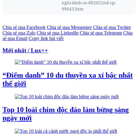
nghi-dinh-so-082022nd-cp-
99643.htm
Chia sẻ qua Facebook
Chia sẻ qua Messenger
Chia sẻ qua Twitter
Chia sẻ qua Zalo
Chia sẻ qua LinkedIn
Chia sẻ qua Telegram
Chia
sẻ qua Email
Copy link bài viết
Mới nhất / Lux++
“Điểm danh” 10 du thuyền xa xỉ bậc nhất
thế giới
Top 10 loài chim độc đáo làm bừng sáng
ngày mới