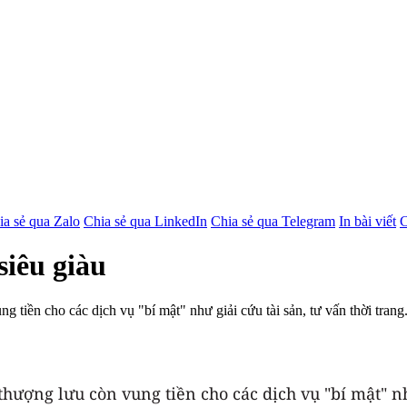
ia sẻ qua Zalo
Chia sẻ qua LinkedIn
Chia sẻ qua Telegram
In bài viết
C
siêu giàu
ng tiền cho các dịch vụ "bí mật" như giải cứu tài sản, tư vấn thời tran
thượng lưu còn vung tiền cho các dịch vụ "bí mật" như