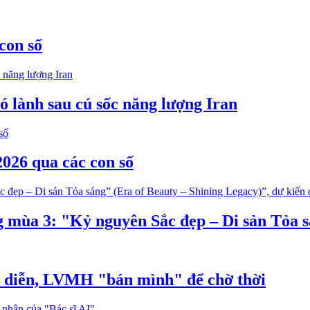
con số
 lành sau cú sốc năng lượng Iran
026 qua các con số
g mùa 3: "Kỷ nguyên Sắc đẹp – Di sản Tỏa 
p diễn, LVMH "bán mình" để chờ thời