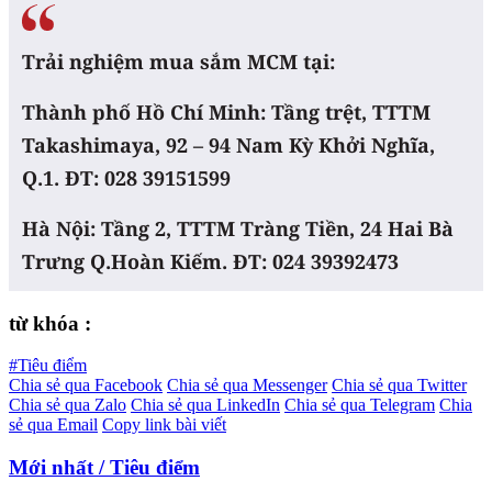
Trải nghiệm mua sắm MCM tại:
Thành phố Hồ Chí Minh: Tầng trệt, TTTM
Takashimaya, 92 – 94 Nam Kỳ Khởi Nghĩa,
Q.1. ĐT: 028 39151599
Hà Nội: Tầng 2, TTTM Tràng Tiền, 24 Hai Bà
Trưng Q.Hoàn Kiếm. ĐT: 024 39392473
từ khóa :
#Tiêu điểm
Chia sẻ qua Facebook
Chia sẻ qua Messenger
Chia sẻ qua Twitter
Chia sẻ qua Zalo
Chia sẻ qua LinkedIn
Chia sẻ qua Telegram
Chia
sẻ qua Email
Copy link bài viết
Mới nhất / Tiêu điểm