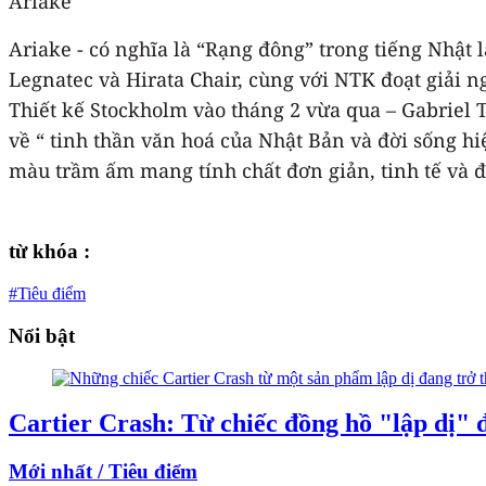
Ariake
Ariake - có nghĩa là “Rạng đông” trong tiếng Nhật
Legnatec và Hirata Chair, cùng với NTK đoạt giải ng
Thiết kế Stockholm vào tháng 2 vừa qua – Gabriel
về “ tinh thần văn hoá của Nhật Bản và đời sống h
màu trầm ấm mang tính chất đơn giản, tinh tế và đ
từ khóa :
#Tiêu điểm
Nổi bật
Cartier Crash: Từ chiếc đồng hồ "lập dị" đ
Mới nhất / Tiêu điểm