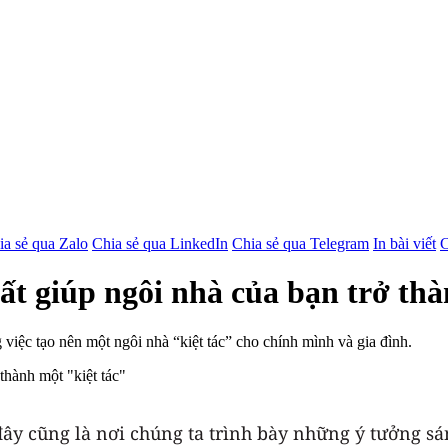
ia sẻ qua Zalo
Chia sẻ qua LinkedIn
Chia sẻ qua Telegram
In bài viết
C
ất giúp ngôi nhà của bạn trở thà
việc tạo nên một ngôi nhà “kiệt tác” cho chính mình và gia đình.
đây cũng là nơi chúng ta trình bày những ý tưởng s