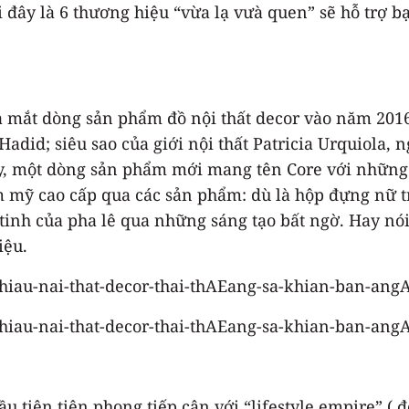
đây là 6 thương hiệu “vừa lạ vưà quen” sẽ hỗ trợ bạ
 mắt dòng sản phẩm đồ nội thất decor vào năm 2016,
 Hadid; siêu sao của giới nội thất Patricia Urquiola,
y, một dòng sản phẩm mới mang tên Core với những
m mỹ cao cấp qua các sản phẩm: dù là hộp đựng nữ t
 tinh của pha lê qua những sáng tạo bất ngờ. Hay nói 
iệu.
ầu tiên tiên phong tiếp cận với “lifestyle empire”