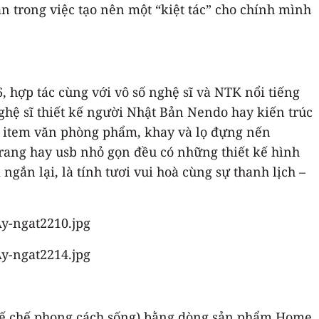
n trong việc tạo nên một “kiệt tác” cho chính mình
 hợp tác cùng với vô số nghệ sĩ và NTK nổi tiếng
 nghệ sĩ thiết kế người Nhật Bản Nendo hay kiến trúc
 item văn phòng phẩm, khay và lọ đựng nến
rang hay usb nhỏ gọn đều có những thiết kế hình
ngắn lại, là tính tươi vui hoà cùng sự thanh lịch –
 ( đế chế phong cách sống) bằng dòng sản phẩm Home