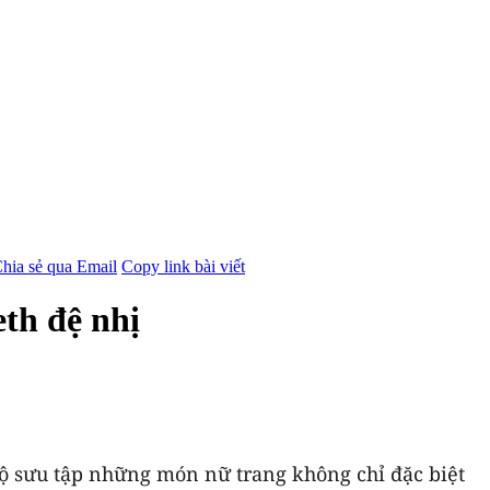
hia sẻ qua Email
Copy link bài viết
th đệ nhị
ộ sưu tập những món nữ trang không chỉ đặc biệt