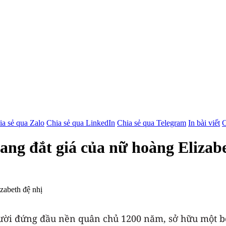
ia sẻ qua Zalo
Chia sẻ qua LinkedIn
Chia sẻ qua Telegram
In bài viết
C
ang đắt giá của nữ hoàng Elizabe
người đứng đầu nền quân chủ 1200 năm, sở hữu một b