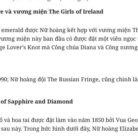
e và vương miện The Girls of Ireland
ảo emerald được Nữ hoàng kết hợp với vương miện Th
 vương miện này ban đầu có được đặt một viên ngọc 
ge Lover’s Knot mà Công chúa Diana và Công nương 
1990; Nữ hoàng đội The Russian Fringe, cũng chính l
e of Sapphire and Diamond
 và hoa tai được đặt làm vào năm 1850 bởi Vua Geor
sau này. Trong bức hình dưới đây, Nữ hoàng Elizab