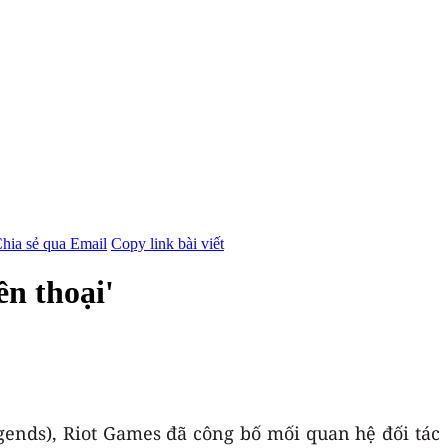
hia sẻ qua Email
Copy link bài viết
ền thoại'
gends), Riot Games đã công bố mối quan hệ đối tác