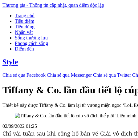
Thương gia - Thông tin cập nhật, quan điểm độc lập
Trang chủ
Tiêu điểm
Tiêu dùng
Nhân vật
Sống thượng lưu
Phong cách sống
Điểm đến
Style
Chia sẻ qua Facebook
Chia sẻ qua Messenger
Chia sẻ qua Twitter
Ch
Tiffany & Co. lần đầu tiết lộ cú
Thiết kế này được Tiffany & Co. làm lại từ vương miện ngọc ‘LoL Es
02/09/2022 01:25
Chỉ vài tuần sau khi công bố bán vé Giải vô địch th