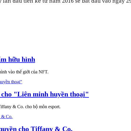
 lần đầu tiên kể từ năm 2016 sẽ bắt đầu vào ngày 29/
ẩm hữu hình
ình vào thế giới của NFT.
ới cho "Liên minh huyền thoại"
 Tiffany & Co. cho bộ môn esport.
 quyền cho Tiffany & Co.