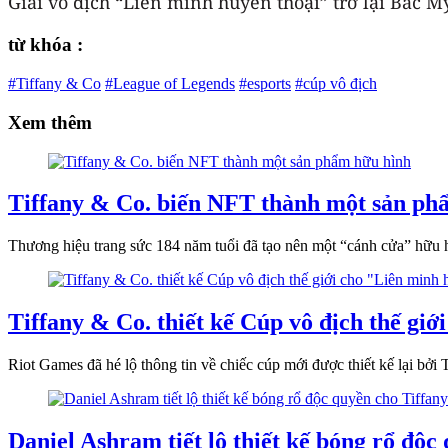
Giải vô địch “Liên minh huyền thoại” trở lại Bắc Mỹ
từ khóa :
#Tiffany & Co
#League of Legends
#esports
#cúp vô địch
Xem thêm
Tiffany & Co. biến NFT thành một sản ph
Thương hiệu trang sức 184 năm tuổi đã tạo nên một “cánh cửa” hữu h
Tiffany & Co. thiết kế Cúp vô địch thế gi
Riot Games đã hé lộ thông tin về chiếc cúp mới được thiết kế lại bởi
Daniel Ashram tiết lộ thiết kế bóng rổ độc