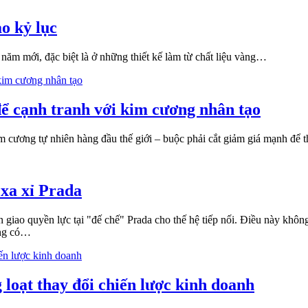
o kỷ lục
 năm mới, đặc biệt là ở những thiết kế làm từ chất liệu vàng…
để cạnh tranh với kim cương nhân tạo
im cương tự nhiên hàng đầu thế giới – buộc phải cắt giảm giá mạnh để 
 xa xỉ Prada
 giao quyền lực tại "đế chế" Prada cho thế hệ tiếp nối. Điều này khôn
áng có…
 loạt thay đổi chiến lược kinh doanh