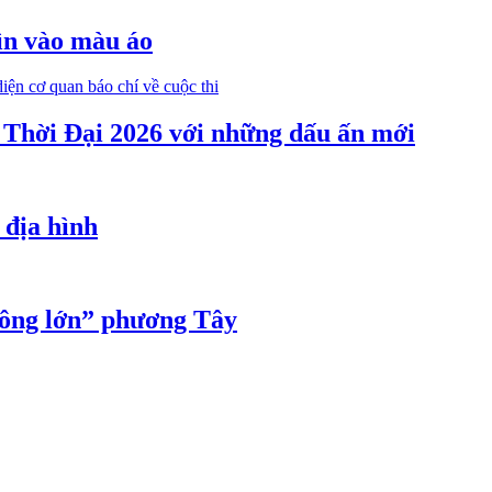
ìn vào màu áo
Thời Đại 2026 với những dấu ấn mới
 địa hình
“ông lớn” phương Tây