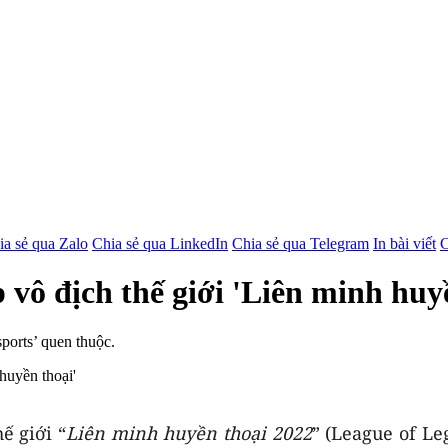
ia sẻ qua Zalo
Chia sẻ qua LinkedIn
Chia sẻ qua Telegram
In bài viết
C
p vô địch thế giới 'Liên minh huy
ports’ quen thuộc.
ế giới “
Liên minh huyền thoại 2022
” (League of Le